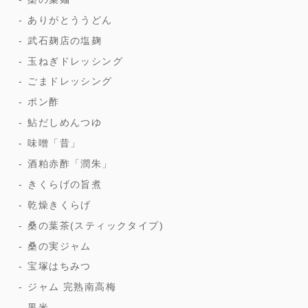
ありがとううどん
武石麹店の塩麹
玉ねぎドレッシング
ごまドレッシング
ポン酢
鮎だしめんつゆ
味噌「昔」
酒粕赤酢「潤朱」
きくらげの旨煮
乾燥きくらげ
桑の葉茶(スティックタイプ)
桑の実ジャム
宝塚はちみつ
ジャム 完熟南高梅
黒米