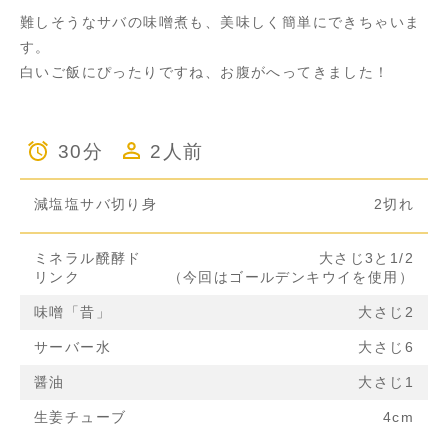
難しそうなサバの味噌煮も、美味しく簡単にできちゃいま
す。
白いご飯にぴったりですね、お腹がへってきました！
30分
2人前
減塩塩サバ切り身
2切れ
ミネラル醗酵ド
大さじ3と1/2
リンク
（今回はゴールデンキウイを使用）
味噌「昔」
大さじ2
サーバー水
大さじ6
醤油
大さじ1
生姜チューブ
4cm