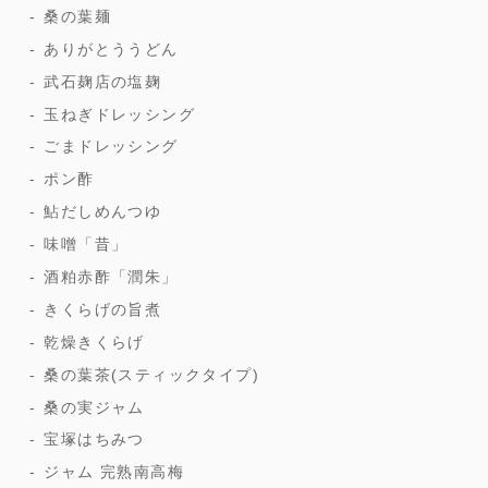
桑の葉麺
ありがとううどん
武石麹店の塩麹
玉ねぎドレッシング
ごまドレッシング
ポン酢
鮎だしめんつゆ
味噌「昔」
酒粕赤酢「潤朱」
きくらげの旨煮
乾燥きくらげ
桑の葉茶(スティックタイプ)
桑の実ジャム
宝塚はちみつ
ジャム 完熟南高梅