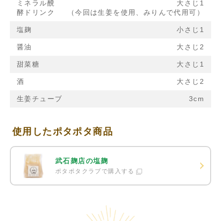
ミネラル醗
大さじ1
酵ドリンク
（今回は生姜を使用、みりんで代用可）
塩麹
小さじ1
醤油
大さじ2
甜菜糖
大さじ1
酒
大さじ2
生姜チューブ
3cm
使用したポタポタ商品
武石麹店の塩麹
ポタポタクラブで購入する