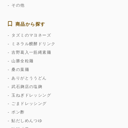
その他
商品から探す
タズミのマヨネーズ
ミネラル醗酵ドリンク
吉野葛入一筋縄素麺
山勝全粒麺
桑の葉麺
ありがとううどん
武石麹店の塩麹
玉ねぎドレッシング
ごまドレッシング
ポン酢
鮎だしめんつゆ