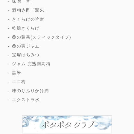
味噌「昔」
酒粕赤酢「潤朱」
きくらげの旨煮
乾燥きくらげ
桑の葉茶(スティックタイプ)
桑の実ジャム
宝塚はちみつ
ジャム 完熟南高梅
黒米
エコ梅
味のりふりかけ潤
エクストラ水