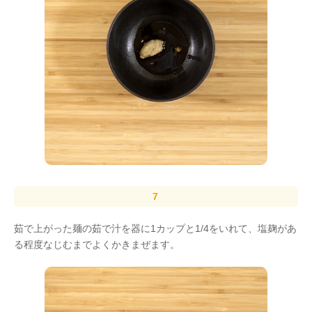
茹で上がった麺の茹で汁を器に1カップと1/4をいれて、塩麹があ
る程度なじむまでよくかきまぜます。