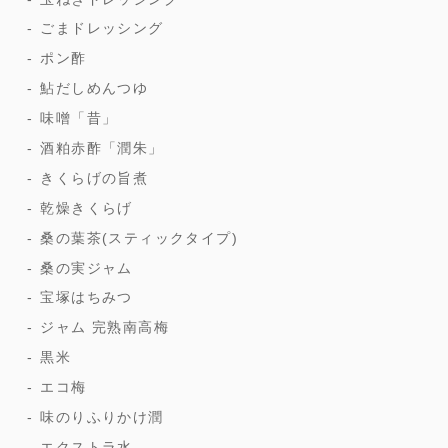
ごまドレッシング
ポン酢
鮎だしめんつゆ
味噌「昔」
酒粕赤酢「潤朱」
きくらげの旨煮
乾燥きくらげ
桑の葉茶(スティックタイプ)
桑の実ジャム
宝塚はちみつ
ジャム 完熟南高梅
黒米
エコ梅
味のりふりかけ潤
エクストラ水