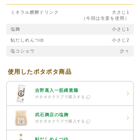
ミネラル醗酵ドリンク
大さじ1
（今回は生姜を使用）
塩麹
小さじ1
鮎だしめんつゆ
小さじ2
塩コショウ
少々
使用したポタポタ商品
吉野葛入一筋縄素麺
ポタポタクラブで購入する
武石麹店の塩麹
ポタポタクラブで購入する
鮎だしめんつゆ