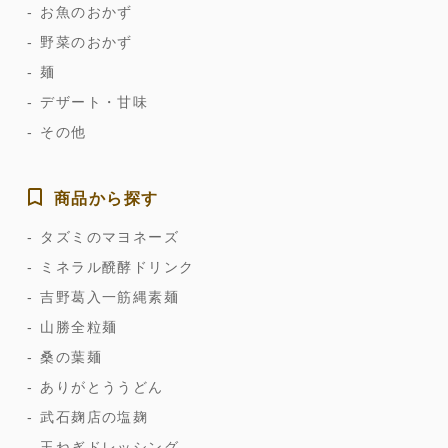
お魚のおかず
野菜のおかず
麺
デザート・甘味
その他
商品から探す
タズミのマヨネーズ
ミネラル醗酵ドリンク
吉野葛入一筋縄素麺
山勝全粒麺
桑の葉麺
ありがとううどん
武石麹店の塩麹
玉ねぎドレッシング