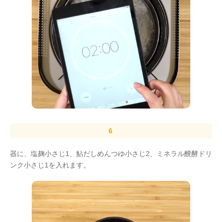
器に、塩麹小さじ1、鮎だしめんつゆ小さじ2、ミネラル醗酵ドリ
ンク小さじ1を入れます。