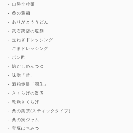
山勝全粒麺
桑の葉麺
ありがとううどん
武石麹店の塩麹
玉ねぎドレッシング
ごまドレッシング
ポン酢
鮎だしめんつゆ
味噌「昔」
酒粕赤酢「潤朱」
きくらげの旨煮
乾燥きくらげ
桑の葉茶(スティックタイプ)
桑の実ジャム
宝塚はちみつ