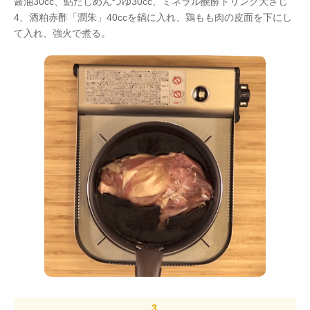
醤油30cc、鮎だしめんつゆ30cc、ミネラル醗酵ドリンク大さじ
4、酒粕赤酢「潤朱」40ccを鍋に入れ、鶏もも肉の皮面を下にし
て入れ、強火で煮る。