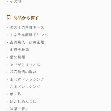
その他
商品から探す
タズミのマヨネーズ
ミネラル醗酵ドリンク
吉野葛入一筋縄素麺
山勝全粒麺
桑の葉麺
ありがとううどん
武石麹店の塩麹
玉ねぎドレッシング
ごまドレッシング
ポン酢
鮎だしめんつゆ
味噌「昔」