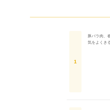
豚バラ肉、
気をよくき