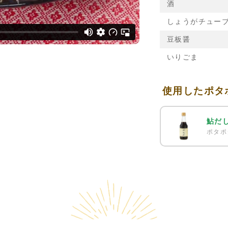
酒
しょうがチュー
豆板醤
いりごま
使用したポタ
鮎だ
ポタポ