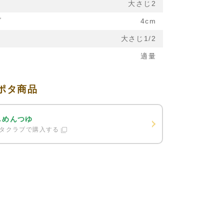
大さじ2
ブ
4cm
大さじ1/2
適量
ポタ商品
しめんつゆ
タクラブで購入する