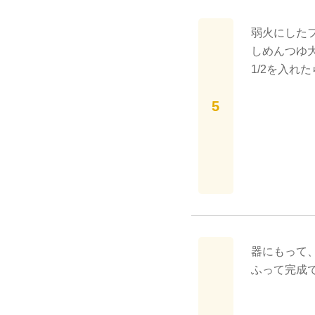
弱火にしたフ
しめんつゆ大
1/2を入れ
器にもって
ふって完成