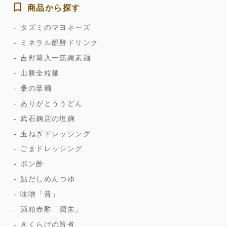
商品から探す
タズミのマヨネーズ
ミネラル醗酵ドリンク
吉野葛入一筋縄素麺
山勝全粒麺
桑の葉麺
ありがとううどん
武石麹店の塩麹
玉ねぎドレッシング
ごまドレッシング
ポン酢
鮎だしめんつゆ
味噌「昔」
酒粕赤酢「潤朱」
きくらげの旨煮