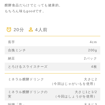
醗酵食品だらけでとっても健康的。
もちろん味もgoodです。
20分
4人前
長芋
4cm
合挽ミンチ
200g
納豆
2パック
とろけるスライスチーズ
4枚
ミネラル醗酵ドリンク
大さじ2
（今回はじゃがいもを使用）
ミネラル醗酵ドリンクの
大さじ1と1/2
実
（今回はしょうがを使用）
味噌「昔」
大さじ3