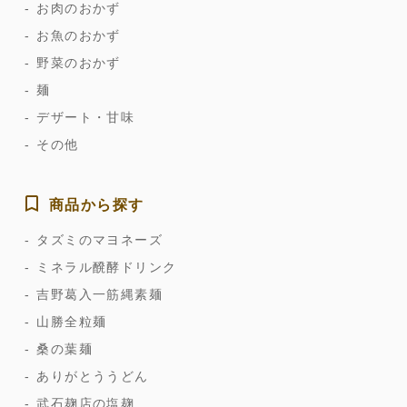
お肉のおかず
お魚のおかず
野菜のおかず
麺
デザート・甘味
その他
商品から探す
タズミのマヨネーズ
ミネラル醗酵ドリンク
吉野葛入一筋縄素麺
山勝全粒麺
桑の葉麺
ありがとううどん
武石麹店の塩麹