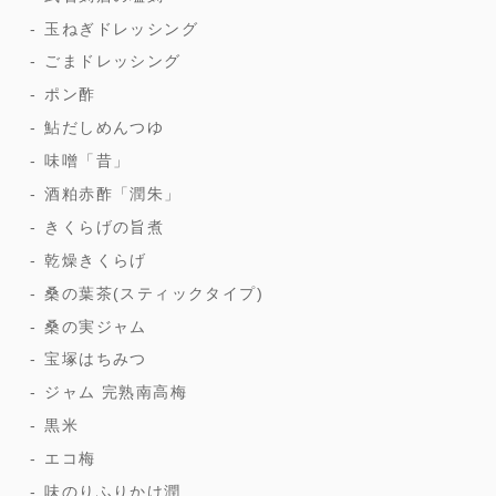
玉ねぎドレッシング
ごまドレッシング
ポン酢
鮎だしめんつゆ
味噌「昔」
酒粕赤酢「潤朱」
きくらげの旨煮
乾燥きくらげ
桑の葉茶(スティックタイプ)
桑の実ジャム
宝塚はちみつ
ジャム 完熟南高梅
黒米
エコ梅
味のりふりかけ潤