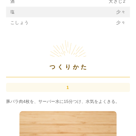
酒
大さじ2
塩
少々
こしょう
少々
つくりかた
豚バラ肉4枚を、サーバー水に15分つけ、水気をよくきる。