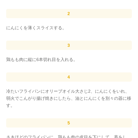
にんにくを薄くスライスする。
鶏もも肉に縦に6本切れ目を入れる。
冷たいフライパンにオリーブオイル大さじ2、にんにくをいれ、
弱火でこんがり揚げ焼きにしたら、油とにんにくを別々の器に移
す。
さきほどのフライパンに、鶏もも肉の皮目を下にして、蓋をし、