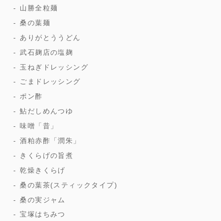
山勝全粒麺
桑の葉麺
ありがとううどん
武石麹店の塩麹
玉ねぎドレッシング
ごまドレッシング
ポン酢
鮎だしめんつゆ
味噌「昔」
酒粕赤酢「潤朱」
きくらげの旨煮
乾燥きくらげ
桑の葉茶(スティックタイプ)
桑の実ジャム
宝塚はちみつ