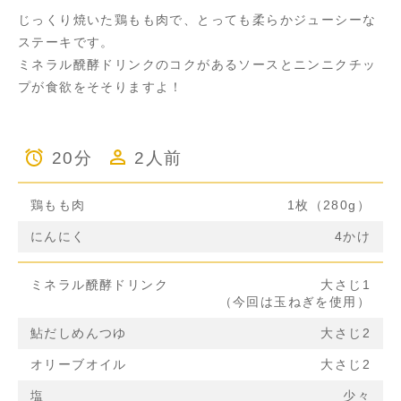
じっくり焼いた鶏もも肉で、とっても柔らかジューシーな
ステーキです。
ミネラル醗酵ドリンクのコクがあるソースとニンニクチッ
プが食欲をそそりますよ！
20分
2人前
鶏もも肉
1枚（280g）
にんにく
4かけ
ミネラル醗酵ドリンク
大さじ1
（今回は玉ねぎを使用）
鮎だしめんつゆ
大さじ2
オリーブオイル
大さじ2
塩
少々