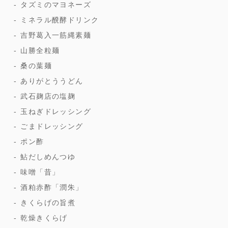
タズミのマヨネーズ
ミネラル醗酵ドリンク
吉野葛入一筋縄素麺
山勝全粒麺
桑の葉麺
ありがとううどん
武石麹店の塩麹
玉ねぎドレッシング
ごまドレッシング
ポン酢
鮎だしめんつゆ
味噌「昔」
酒粕赤酢「潤朱」
きくらげの旨煮
乾燥きくらげ