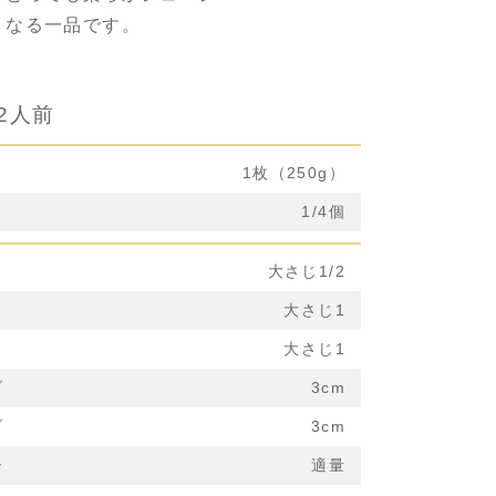
くなる一品です。
2人前
1枚（250g）
1/4個
大さじ1/2
大さじ1
大さじ1
ブ
3cm
ブ
3cm
ー
適量