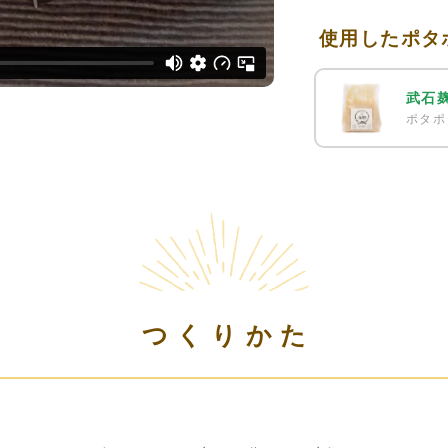
使用したポタ
武石
ポタポ
つくりかた