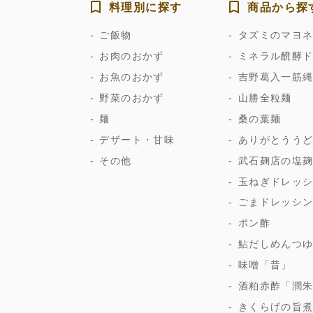
料理別に探す
商品から探
ご飯物
タズミのマヨ
お肉のおかず
ミネラル醗酵
お魚のおかず
吉野葛入一筋
野菜のおかず
山勝全粒麺
麺
桑の葉麺
デザート・甘味
ありがとうう
その他
武石麹店の塩
玉ねぎドレッ
ごまドレッシ
ポン酢
鮎だしめんつ
味噌「昔」
酒粕赤酢「潤
きくらげの旨