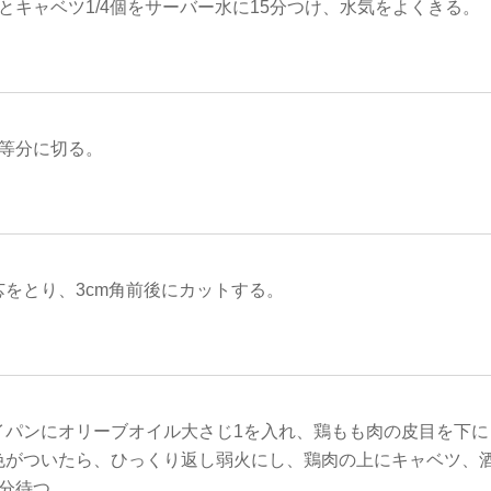
とキャベツ1/4個をサーバー水に15分つけ、水気をよくきる。
8等分に切る。
芯をとり、3cm角前後にカットする。
イパンにオリーブオイル大さじ1を入れ、鶏もも肉の皮目を下に
色がついたら、ひっくり返し弱火にし、鶏肉の上にキャベツ、酒
6分待つ。