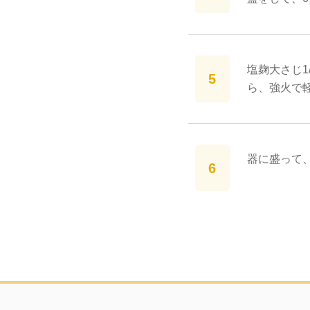
塩麹大さじ1
ら、強火で
器に盛って