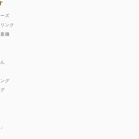
す
ネーズ
ドリンク
縄素麺
どん
麹
シング
ング
ゆ
朱」
煮