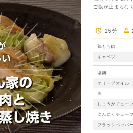
ご飯が止まらな
15分
鶏もも肉
キャベツ
塩麹
オリーブオイル
酒
しょうがチュー
にんにくチュー
ブラックペッパ