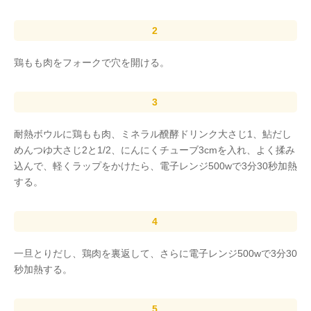
鶏もも肉をフォークで穴を開ける。
耐熱ボウルに鶏もも肉、ミネラル醗酵ドリンク大さじ1、鮎だし
めんつゆ大さじ2と1/2、にんにくチューブ3cmを入れ、よく揉み
込んで、軽くラップをかけたら、電子レンジ500wで3分30秒加熱
する。
一旦とりだし、鶏肉を裏返して、さらに電子レンジ500wで3分30
秒加熱する。