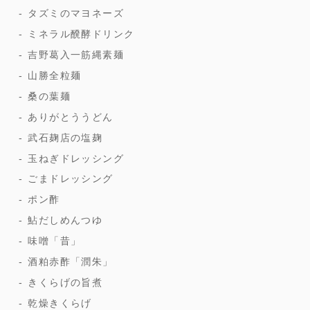
タズミのマヨネーズ
ミネラル醗酵ドリンク
吉野葛入一筋縄素麺
山勝全粒麺
桑の葉麺
ありがとううどん
武石麹店の塩麹
玉ねぎドレッシング
ごまドレッシング
ポン酢
鮎だしめんつゆ
味噌「昔」
酒粕赤酢「潤朱」
きくらげの旨煮
乾燥きくらげ