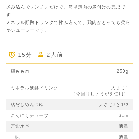
揉み込んでレンチンだけで、簡単鶏肉の煮付けの完成で
す！
ミネラル醗酵ドリンクで揉み込んで、鶏肉がとっても柔ら
かジューシーです。
15分
2人前
鶏もも肉
250g
ミネラル醗酵ドリンク
大さじ1
（今回はしょうがを使用）
鮎だしめんつゆ
大さじ2と1/2
にんにくチューブ
3cm
万能ネギ
適量
一味
適量