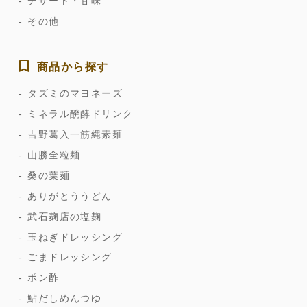
デザート・甘味
その他
商品から探す
タズミのマヨネーズ
ミネラル醗酵ドリンク
吉野葛入一筋縄素麺
山勝全粒麺
桑の葉麺
ありがとううどん
武石麹店の塩麹
玉ねぎドレッシング
ごまドレッシング
ポン酢
鮎だしめんつゆ