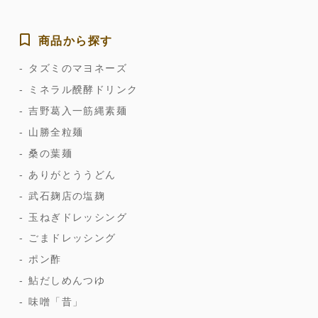
商品から探す
タズミのマヨネーズ
ミネラル醗酵ドリンク
吉野葛入一筋縄素麺
山勝全粒麺
桑の葉麺
ありがとううどん
武石麹店の塩麹
玉ねぎドレッシング
ごまドレッシング
ポン酢
鮎だしめんつゆ
味噌「昔」