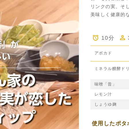
リンクの実、そ
美味しく健康的
10分
アボカド
ミネラル醗酵ド
味噌「昔」
レモン汁
しょうゆ麹
使用したポタ