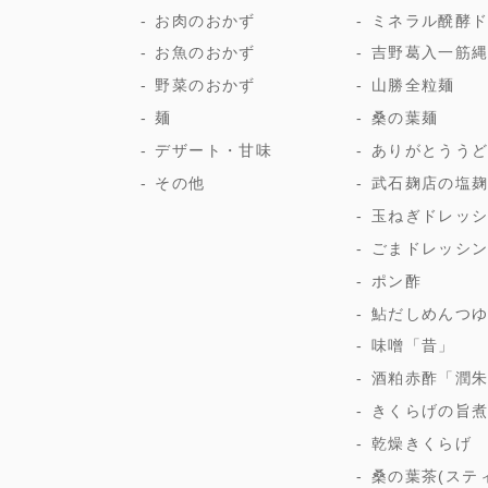
お肉のおかず
ミネラル醗酵
お魚のおかず
吉野葛入一筋
野菜のおかず
山勝全粒麺
麺
桑の葉麺
デザート・甘味
ありがとうう
その他
武石麹店の塩
玉ねぎドレッ
ごまドレッシ
ポン酢
鮎だしめんつ
味噌「昔」
酒粕赤酢「潤
きくらげの旨
乾燥きくらげ
桑の葉茶(ステ