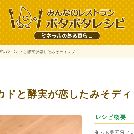
家のアボカドと酵実が恋したみそディップ
カドと酵実が恋したみそディ
レシピ概要
食べる美容液と