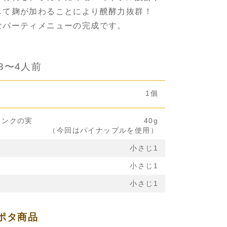
して麹が加わることにより醗酵力抜群！
なパーティメニューの完成です。
3〜4人前
1個
リンクの実
40g
（今回はパイナップルを使用）
小さじ1
小さじ1
小さじ1
ポタ商品