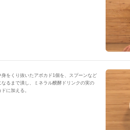
中身をくり抜いたアボカド1個を、スプーンなど
になるまで潰し、ミネラル醗酵ドリンクの実の
カドに加える。