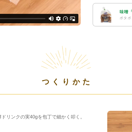
味噌
ポタポ
つくりかた
ドリンクの実40gを包丁で細かく叩く。