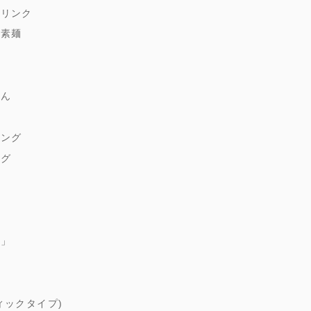
ドリンク
縄素麺
どん
麹
シング
ング
ゆ
朱」
煮
ィックタイプ)