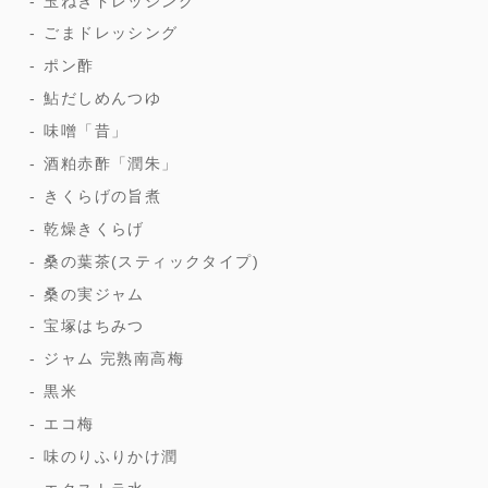
玉ねぎドレッシング
ごまドレッシング
ポン酢
鮎だしめんつゆ
味噌「昔」
酒粕赤酢「潤朱」
きくらげの旨煮
乾燥きくらげ
桑の葉茶(スティックタイプ)
桑の実ジャム
宝塚はちみつ
ジャム 完熟南高梅
黒米
エコ梅
味のりふりかけ潤