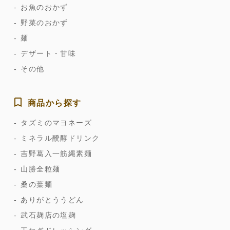
お魚のおかず
野菜のおかず
麺
デザート・甘味
その他
商品から探す
タズミのマヨネーズ
ミネラル醗酵ドリンク
吉野葛入一筋縄素麺
山勝全粒麺
桑の葉麺
ありがとううどん
武石麹店の塩麹