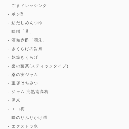
ごまドレッシング
ポン酢
鮎だしめんつゆ
味噌「昔」
酒粕赤酢「潤朱」
きくらげの旨煮
乾燥きくらげ
桑の葉茶(スティックタイプ)
桑の実ジャム
宝塚はちみつ
ジャム 完熟南高梅
黒米
エコ梅
味のりふりかけ潤
エクストラ水