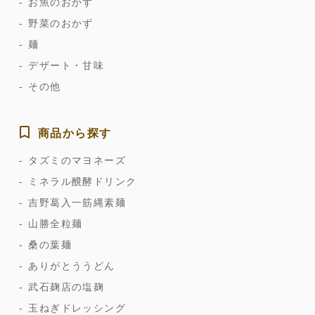
お魚のおかず
野菜のおかず
麺
デザート・甘味
その他
商品から探す
タズミのマヨネーズ
ミネラル醗酵ドリンク
吉野葛入一筋縄素麺
山勝全粒麺
桑の葉麺
ありがとううどん
武石麹店の塩麹
玉ねぎドレッシング