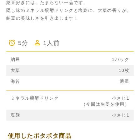
納豆好きには、たまらない一品です。
隠し味のミネラル醗酵ドリンクと塩麹に、大葉の香りが、
納豆の美味しさを引き出します！
5分
1人前
納豆
1パック
大葉
10枚
海苔
適量
ミネラル醗酵ドリンク
小さじ1
（今回は生姜を使用）
塩麹
小さじ1
使用したポタポタ商品