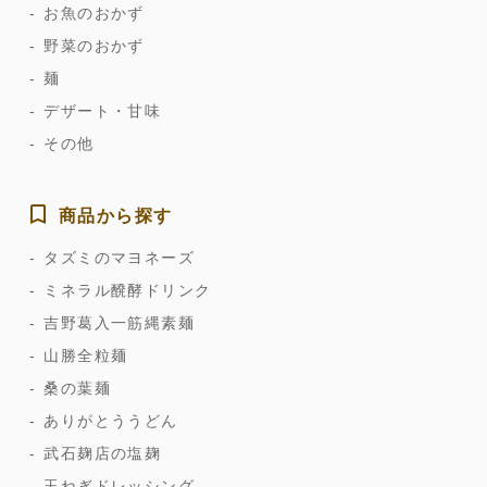
お魚のおかず
野菜のおかず
麺
デザート・甘味
その他
商品から探す
タズミのマヨネーズ
ミネラル醗酵ドリンク
吉野葛入一筋縄素麺
山勝全粒麺
桑の葉麺
ありがとううどん
武石麹店の塩麹
玉ねぎドレッシング