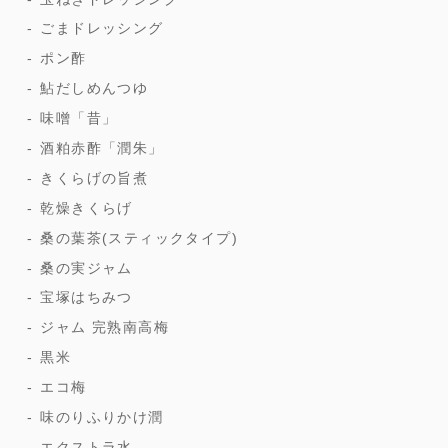
ごまドレッシング
ポン酢
鮎だしめんつゆ
味噌「昔」
酒粕赤酢「潤朱」
きくらげの旨煮
乾燥きくらげ
桑の葉茶(スティックタイプ)
桑の実ジャム
宝塚はちみつ
ジャム 完熟南高梅
黒米
エコ梅
味のりふりかけ潤
エクストラ水