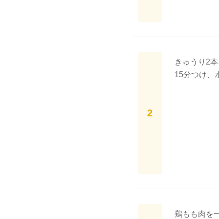
きゅうり2
15分つけ、
鶏もも肉を