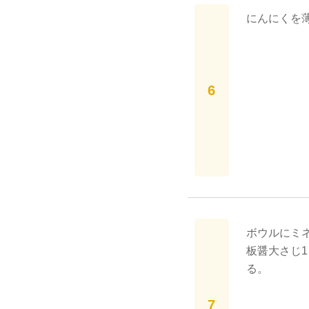
にんにくを
ボウルにミ
板醤大さじ
る。