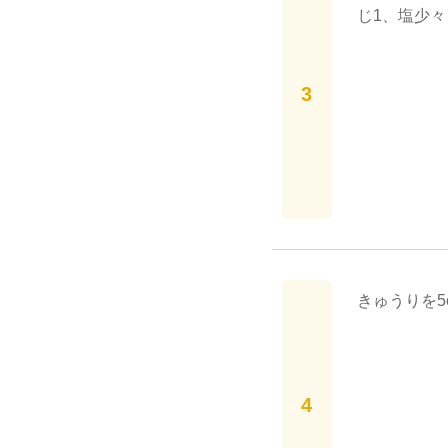
じ1、塩少
きゅうりを5