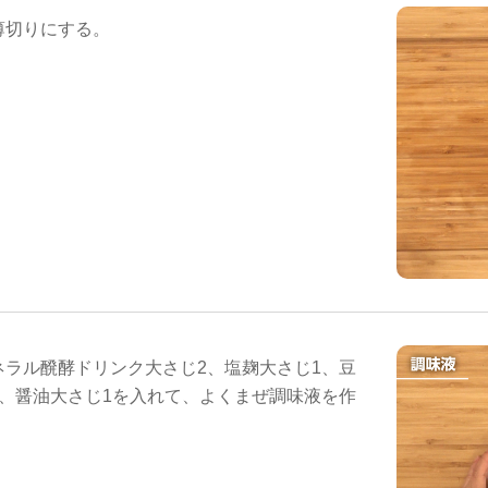
薄切りにする。
ネラル醗酵ドリンク大さじ2、塩麹大さじ1、豆
1、醤油大さじ1を入れて、よくまぜ調味液を作