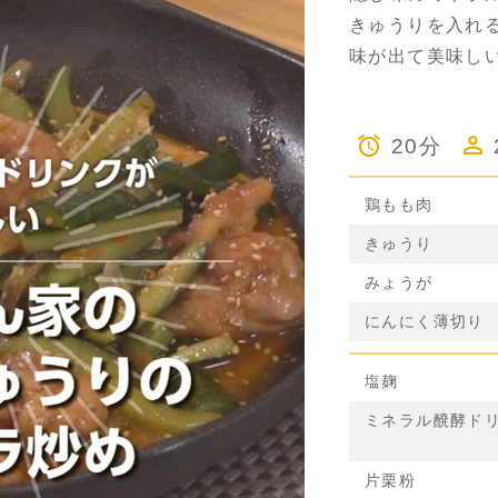
きゅうりを入れ
味が出て美味し
20分
鶏もも肉
きゅうり
みょうが
にんにく薄切り
塩麹
ミネラル醗酵ド
片栗粉