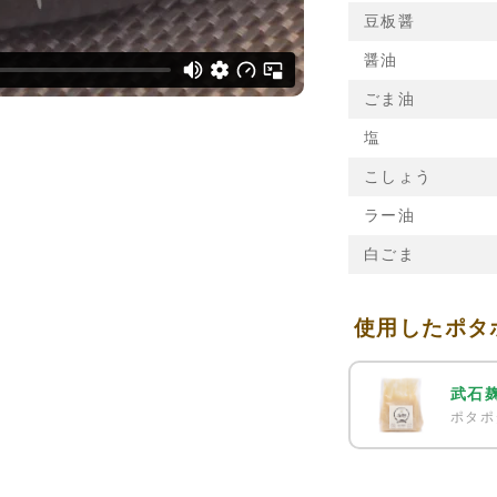
豆板醤
醤油
ごま油
塩
こしょう
ラー油
白ごま
使用したポタ
武石
ポタポ