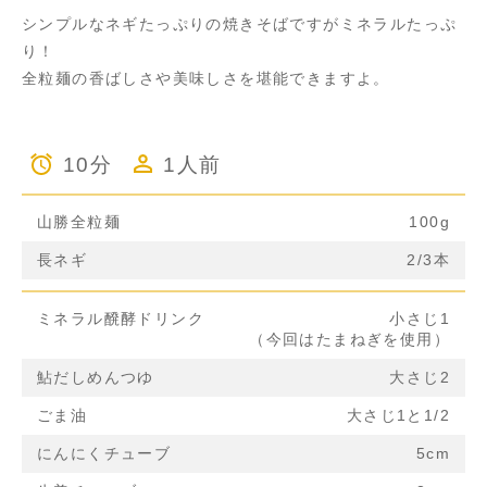
シンプルなネギたっぷりの焼きそばですがミネラルたっぷ
り！
全粒麺の香ばしさや美味しさを堪能できますよ。
10分
1人前
山勝全粒麺
100g
長ネギ
2/3本
ミネラル醗酵ドリンク
小さじ1
（今回はたまねぎを使用）
鮎だしめんつゆ
大さじ2
ごま油
大さじ1と1/2
にんにくチューブ
5cm