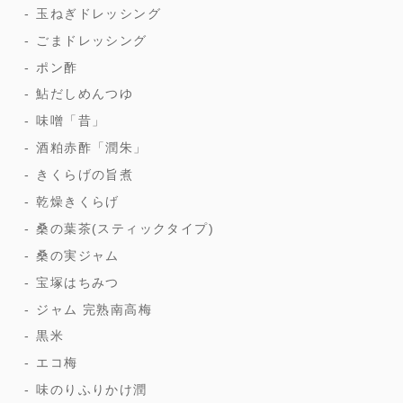
玉ねぎドレッシング
ごまドレッシング
ポン酢
鮎だしめんつゆ
味噌「昔」
酒粕赤酢「潤朱」
きくらげの旨煮
乾燥きくらげ
桑の葉茶(スティックタイプ)
桑の実ジャム
宝塚はちみつ
ジャム 完熟南高梅
黒米
エコ梅
味のりふりかけ潤