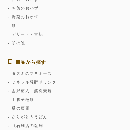
お魚のおかず
野菜のおかず
麺
デザート・甘味
その他
商品から探す
タズミのマヨネーズ
ミネラル醗酵ドリンク
吉野葛入一筋縄素麺
山勝全粒麺
桑の葉麺
ありがとううどん
武石麹店の塩麹