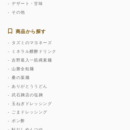
デザート・甘味
その他
商品から探す
タズミのマヨネーズ
ミネラル醗酵ドリンク
吉野葛入一筋縄素麺
山勝全粒麺
桑の葉麺
ありがとううどん
武石麹店の塩麹
玉ねぎドレッシング
ごまドレッシング
ポン酢
鮎だしめんつゆ