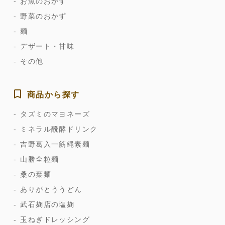
お魚のおかず
野菜のおかず
麺
デザート・甘味
その他
商品から探す
タズミのマヨネーズ
ミネラル醗酵ドリンク
吉野葛入一筋縄素麺
山勝全粒麺
桑の葉麺
ありがとううどん
武石麹店の塩麹
玉ねぎドレッシング