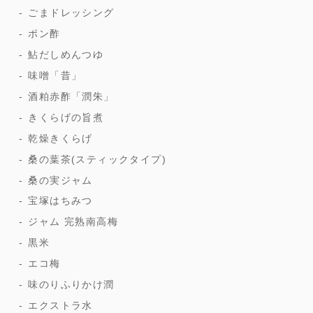
ごまドレッシング
ポン酢
鮎だしめんつゆ
味噌「昔」
酒粕赤酢「潤朱」
きくらげの旨煮
乾燥きくらげ
桑の葉茶(スティックタイプ)
桑の実ジャム
宝塚はちみつ
ジャム 完熟南高梅
黒米
エコ梅
味のりふりかけ潤
エクストラ水