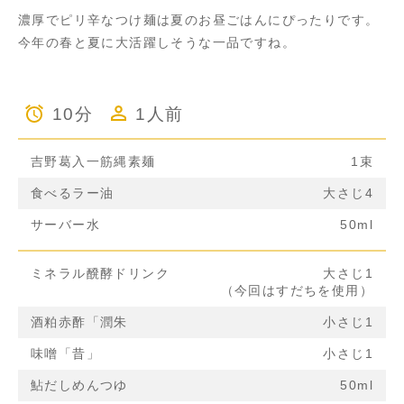
濃厚でピリ辛なつけ麺は夏のお昼ごはんにぴったりです。
今年の春と夏に大活躍しそうな一品ですね。
10分
1人前
吉野葛入一筋縄素麺
1束
食べるラー油
大さじ4
サーバー水
50ml
ミネラル醗酵ドリンク
大さじ1
（今回はすだちを使用）
酒粕赤酢「潤朱
小さじ1
味噌「昔」
小さじ1
鮎だしめんつゆ
50ml