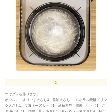
つけダレを作ります。
ボウルに、すりごま大さじ3、醤油大さじ1、ミネラル醗酵ドリン
ク大さじ1、マヨネーズ大さじ1、酒粕赤酢「潤朱」小さじ1、ご
ま油小さじ1、味噌「昔」小さじ1、食べるラー油大さじ4、鮎だ