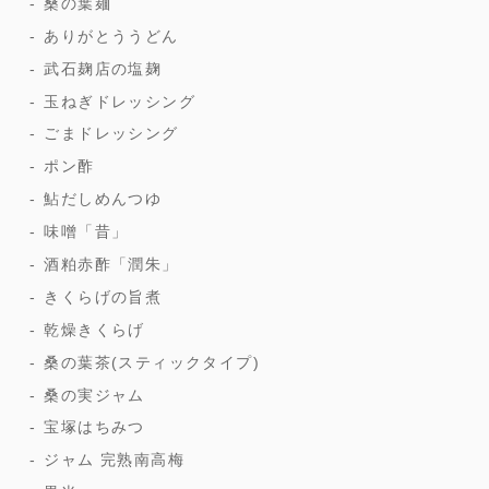
桑の葉麺
ありがとううどん
武石麹店の塩麹
玉ねぎドレッシング
ごまドレッシング
ポン酢
鮎だしめんつゆ
味噌「昔」
酒粕赤酢「潤朱」
きくらげの旨煮
乾燥きくらげ
桑の葉茶(スティックタイプ)
桑の実ジャム
宝塚はちみつ
ジャム 完熟南高梅