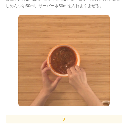
しめんつゆ50ml、サーバー水50mlを入れよくまぜる。