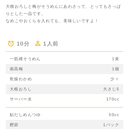
大根おろしと梅がそうめんにあわさって、とってもさっぱ
りとした一品です。
なめこやおくらを入れても、美味しいですよ！
10分
1人前
一筋縄そうめん
1束
南高梅
1個
乾燥わかめ
少々
大根おろし
大さじ5
サーバー水
170cc
鮎だしめんつゆ
50cc
鰹節
1パック