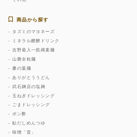
商品から探す
タズミのマヨネーズ
ミネラル醗酵ドリンク
吉野葛入一筋縄素麺
山勝全粒麺
桑の葉麺
ありがとううどん
武石麹店の塩麹
玉ねぎドレッシング
ごまドレッシング
ポン酢
鮎だしめんつゆ
味噌「昔」