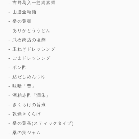
吉野葛入一筋縄素麺
山勝全粒麺
桑の葉麺
ありがとううどん
武石麹店の塩麹
玉ねぎドレッシング
ごまドレッシング
ポン酢
鮎だしめんつゆ
味噌「昔」
酒粕赤酢「潤朱」
きくらげの旨煮
乾燥きくらげ
桑の葉茶(スティックタイプ)
桑の実ジャム