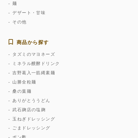
麺
デザート・甘味
その他
商品から探す
タズミのマヨネーズ
ミネラル醗酵ドリンク
吉野葛入一筋縄素麺
山勝全粒麺
桑の葉麺
ありがとううどん
武石麹店の塩麹
玉ねぎドレッシング
ごまドレッシング
ポン酢