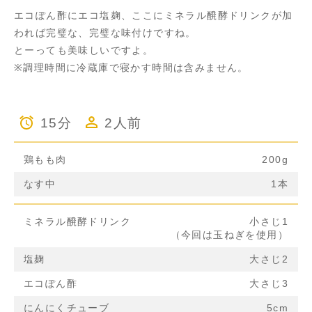
エコぽん酢にエコ塩麹、ここにミネラル醗酵ドリンクが加
われば完璧な、完璧な味付けですね。
とーっても美味しいですよ。
※調理時間に冷蔵庫で寝かす時間は含みません。
15分
2人前
鶏もも肉
200g
なす中
1本
ミネラル醗酵ドリンク
小さじ1
（今回は玉ねぎを使用）
塩麹
大さじ2
エコぽん酢
大さじ3
にんにくチューブ
5cm