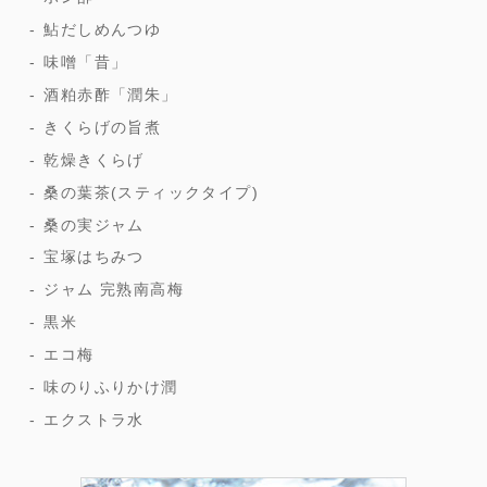
鮎だしめんつゆ
味噌「昔」
酒粕赤酢「潤朱」
きくらげの旨煮
乾燥きくらげ
桑の葉茶(スティックタイプ)
桑の実ジャム
宝塚はちみつ
ジャム 完熟南高梅
黒米
エコ梅
味のりふりかけ潤
エクストラ水