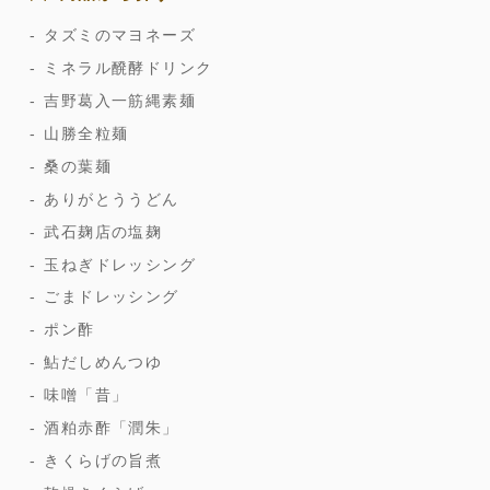
タズミのマヨネーズ
ミネラル醗酵ドリンク
吉野葛入一筋縄素麺
山勝全粒麺
桑の葉麺
ありがとううどん
武石麹店の塩麹
玉ねぎドレッシング
ごまドレッシング
ポン酢
鮎だしめんつゆ
味噌「昔」
酒粕赤酢「潤朱」
きくらげの旨煮