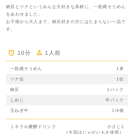
納豆とツナというみんな大好きな具材に、一筋縄そうめん
をあわせました。
お子様から大人まで、納豆好きの方にはたまらない一品で
す。
10分
1人前
一筋縄そうめん
1束
ツナ缶
1缶
納豆
1パック
しめじ
半パック
玉ねぎ中
1/4個
ミネラル醗酵ドリンク
小さじ1
（今回はじゃがいもを使用）