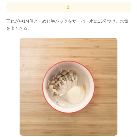
玉ねぎ中1/4個としめじ半パックをサーバー水に15分つけ、水気
をよくきる。