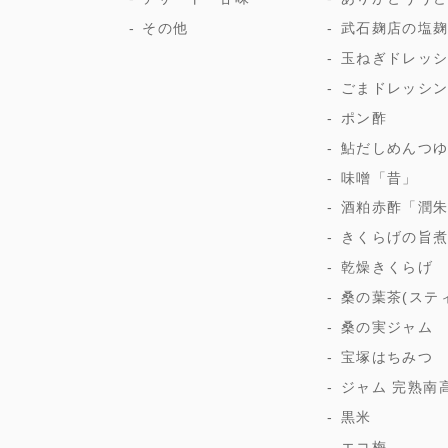
その他
武石麹店の塩
玉ねぎドレッ
ごまドレッシ
ポン酢
鮎だしめんつ
味噌「昔」
酒粕赤酢「潤
きくらげの旨
乾燥きくらげ
桑の葉茶(ステ
桑の実ジャム
宝塚はちみつ
ジャム 完熟南
黒米
エコ梅