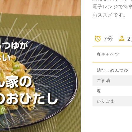
電子レンジで簡
おススメです。
7分
春キャベツ
鮎だしめんつゆ
ごま油
塩
いりごま