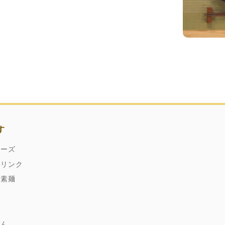
す
ネーズ
ドリンク
縄素麺
どん