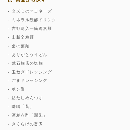
タズミのマヨネーズ
ミネラル醗酵ドリンク
吉野葛入一筋縄素麺
山勝全粒麺
桑の葉麺
ありがとううどん
武石麹店の塩麹
玉ねぎドレッシング
ごまドレッシング
ポン酢
鮎だしめんつゆ
味噌「昔」
酒粕赤酢「潤朱」
きくらげの旨煮