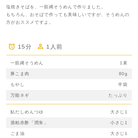
塩焼きそばを、一筋縄そうめんで作りました。
もちろん、おそばで作っても美味しいですが、そうめんの
方がおススメですよ。
15分
1人前
一筋縄そうめん
1束
豚こま肉
80g
もやし
半袋
万能ネギ
たっぷり
鮎だしめんつゆ
大さじ1
酒粕赤酢「潤朱」
小さじ1
ごま油
大さじ1