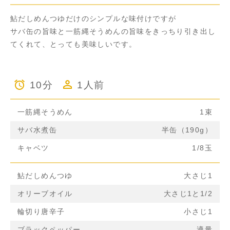
鮎だしめんつゆだけのシンプルな味付けですが
サバ缶の旨味と一筋縄そうめんの旨味をきっちり引き出し
てくれて、とっても美味しいです。
10分
1人前
一筋縄そうめん
1束
サバ水煮缶
半缶（190g）
キャベツ
1/8玉
鮎だしめんつゆ
大さじ1
オリーブオイル
大さじ1と1/2
輪切り唐辛子
小さじ1
ブラックペッパー
適量