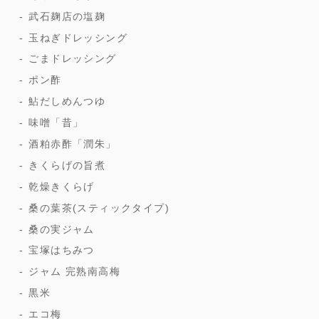
武石麹店の塩麹
玉ねぎドレッシング
ごまドレッシング
ポン酢
鮎だしめんつゆ
味噌「昔」
酒粕赤酢「潤朱」
きくらげの旨煮
乾燥きくらげ
桑の葉茶(スティックタイプ)
桑の実ジャム
宝塚はちみつ
ジャム 完熟南高梅
黒米
エコ梅