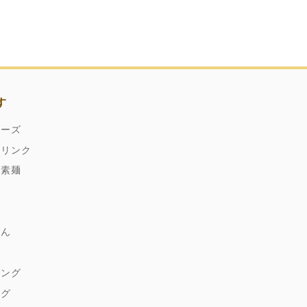
す
ネーズ
ドリンク
縄素麺
どん
麹
シング
ング