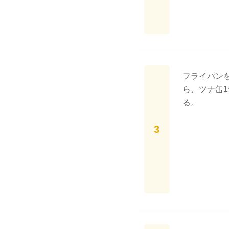
フライパン
ら、ツナ缶
る。