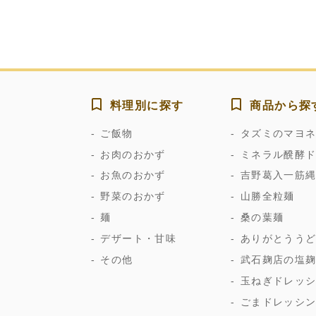
料理別に探す
商品から探
ご飯物
タズミのマヨ
お肉のおかず
ミネラル醗酵
お魚のおかず
吉野葛入一筋
野菜のおかず
山勝全粒麺
麺
桑の葉麺
デザート・甘味
ありがとうう
その他
武石麹店の塩
玉ねぎドレッ
ごまドレッシ