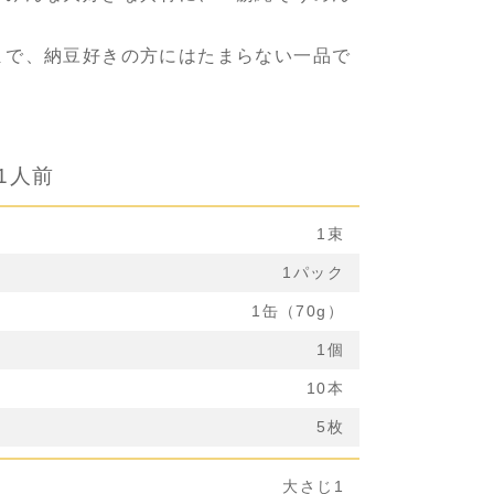
。
まで、納豆好きの方にはたまらない一品で
1人前
1束
1パック
1缶（70g）
1個
10本
5枚
大さじ1