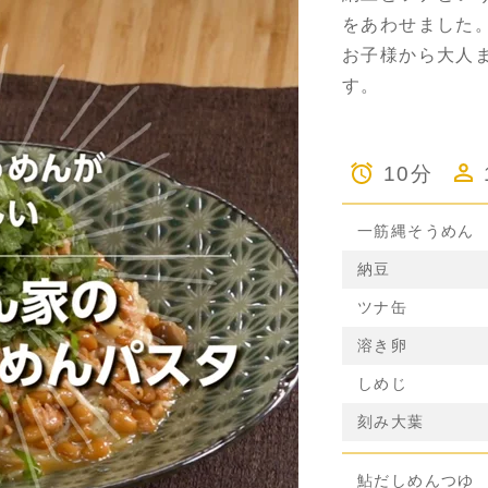
をあわせました
お子様から大人
す。
10分
一筋縄そうめん
納豆
ツナ缶
溶き卵
しめじ
刻み大葉
鮎だしめんつゆ