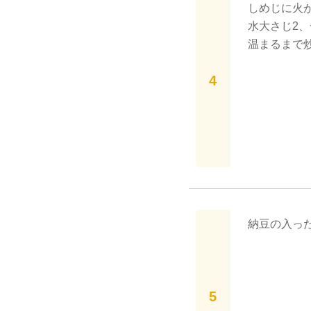
しめじに火
水大さじ2
温まるまで
納豆の入っ