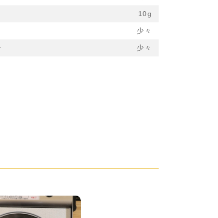
10g
少々
ー
少々