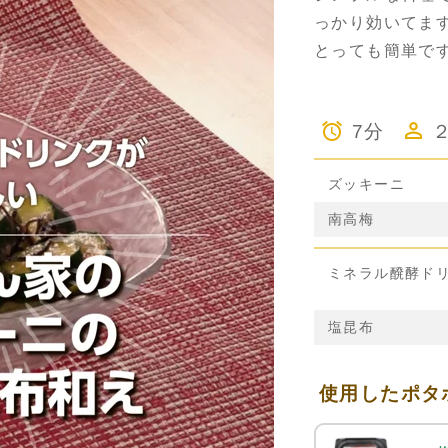
っかり効いてま
とっても簡単で
7分
ズッキーニ
南高梅
ミネラル醗酵ド
塩昆布
使用したポタ