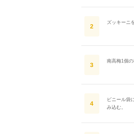
ズッキーニを
南高梅1個
ビニール袋
み込む。