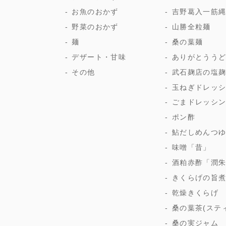
お魚のおかず
吉野葛入一筋
野菜のおかず
山勝全粒麺
麺
桑の葉麺
デザート・甘味
ありがとうう
その他
武石麹店の塩
玉ねぎドレッ
ごまドレッシ
ポン酢
鮎だしめんつ
味噌「昔」
酒粕赤酢「潤
きくらげの旨
乾燥きくらげ
桑の葉茶(ステ
桑の実ジャム