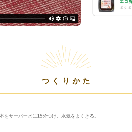
エコ
ポタポ
つくりかた
1本をサーバー水に15分つけ、水気をよくきる。