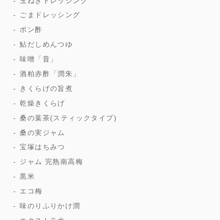
玉ねぎドレッシング
ごまドレッシング
ポン酢
鮎だしめんつゆ
味噌「昔」
酒粕赤酢「潤朱」
きくらげの旨煮
乾燥きくらげ
桑の葉茶(スティックタイプ)
桑の実ジャム
宝塚はちみつ
ジャム 完熟南高梅
黒米
エコ梅
味のりふりかけ潤