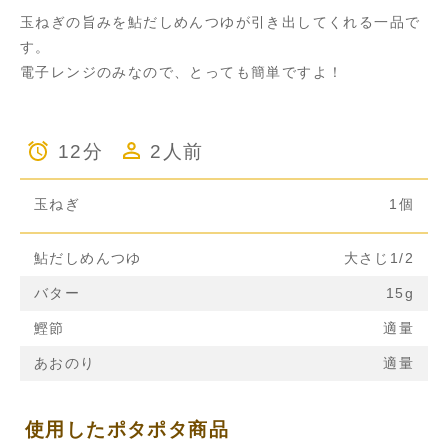
玉ねぎの旨みを鮎だしめんつゆが引き出してくれる一品で
す。
電子レンジのみなので、とっても簡単ですよ！
12分
2人前
玉ねぎ
1個
鮎だしめんつゆ
大さじ1/2
バター
15g
鰹節
適量
あおのり
適量
使用したポタポタ商品