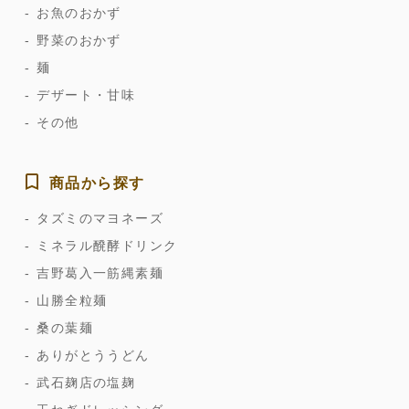
お魚のおかず
野菜のおかず
麺
デザート・甘味
その他
商品から探す
タズミのマヨネーズ
ミネラル醗酵ドリンク
吉野葛入一筋縄素麺
山勝全粒麺
桑の葉麺
ありがとううどん
武石麹店の塩麹