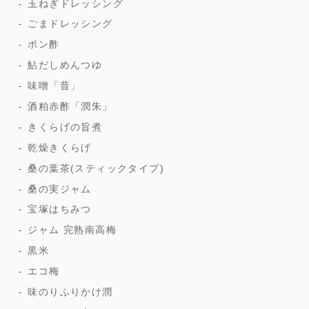
玉ねぎドレッシング
ごまドレッシング
ポン酢
鮎だしめんつゆ
味噌「昔」
酒粕赤酢「潤朱」
きくらげの旨煮
乾燥きくらげ
桑の葉茶(スティックタイプ)
桑の実ジャム
宝塚はちみつ
ジャム 完熟南高梅
黒米
エコ梅
味のりふりかけ潤