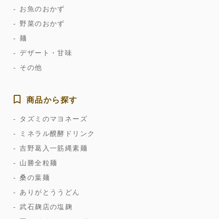
お魚のおかず
野菜のおかず
麺
デザート・甘味
その他
商品から探す
タズミのマヨネーズ
ミネラル醗酵ドリンク
吉野葛入一筋縄素麺
山勝全粒麺
桑の葉麺
ありがとううどん
武石麹店の塩麹