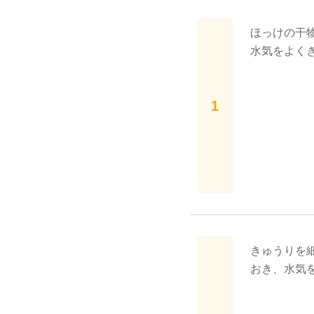
ほっけの干物
水気をよく
きゅうりを
おき、水気