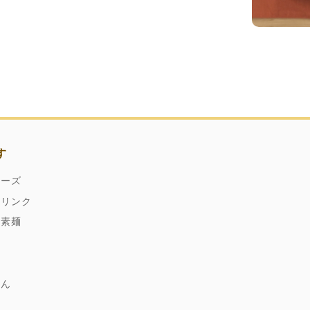
す
ネーズ
ドリンク
縄素麺
どん
麹