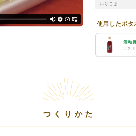
いりごま
使用したポタ
酒粕
ポタポ
つくりかた