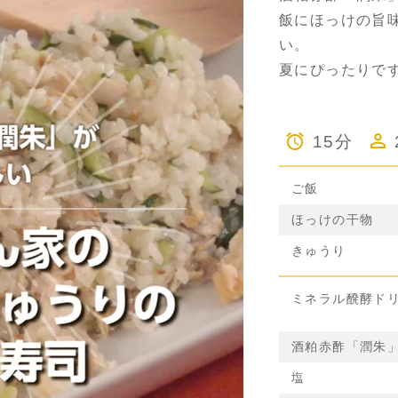
飯にほっけの旨
い。
夏にぴったりで
15分
ご飯
ほっけの干物
きゅうり
ミネラル醗酵ド
酒粕赤酢「潤朱
塩