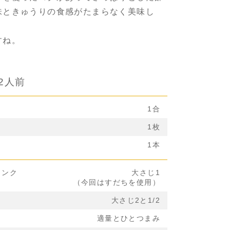
味ときゅうりの食感がたまらなく美味し
すね。
2人前
1合
1枚
1本
リンク
大さじ1
（今回はすだちを使用）
」
大さじ2と1/2
適量とひとつまみ