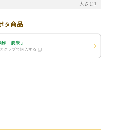
大さじ1
ポタ商品
赤酢「潤朱」
タクラブで購入する