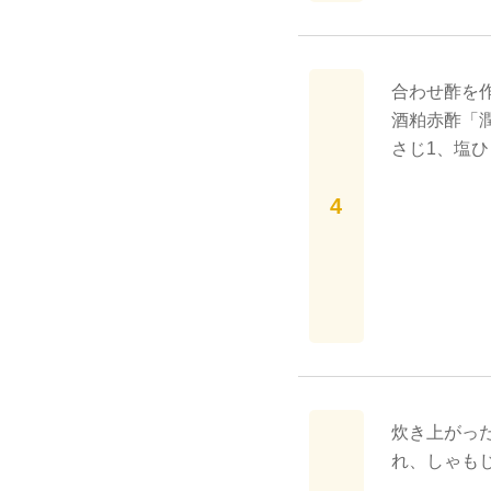
合わせ酢を
酒粕赤酢「潤
さじ1、塩
炊き上がっ
れ、しゃも