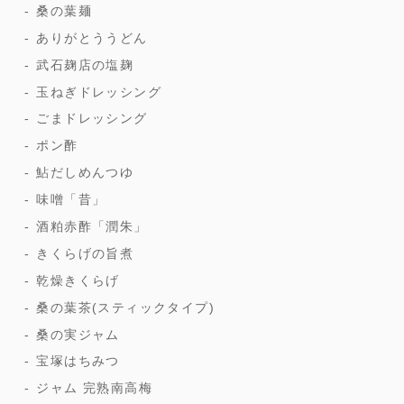
桑の葉麺
ありがとううどん
武石麹店の塩麹
玉ねぎドレッシング
ごまドレッシング
ポン酢
鮎だしめんつゆ
味噌「昔」
酒粕赤酢「潤朱」
きくらげの旨煮
乾燥きくらげ
桑の葉茶(スティックタイプ)
桑の実ジャム
宝塚はちみつ
ジャム 完熟南高梅