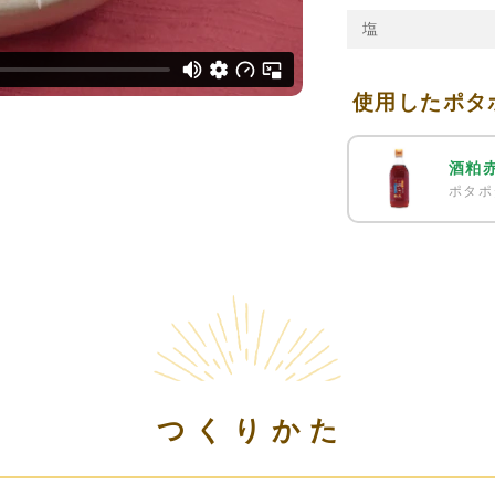
塩
使用したポタ
酒粕
ポタポ
つくりかた