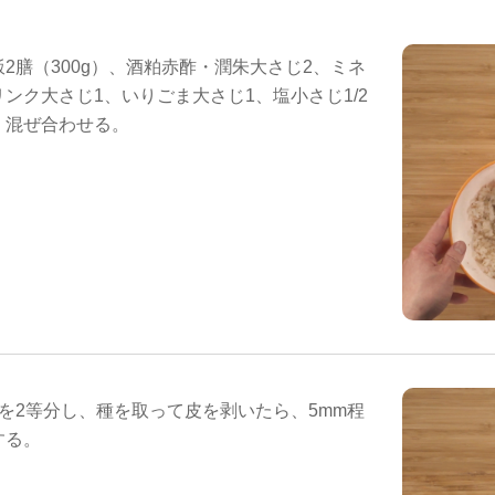
2膳（300g）、酒粕赤酢・潤朱大さじ2、ミネ
ンク大さじ1、いりごま大さじ1、塩小さじ1/2
く混ぜ合わせる。
を2等分し、種を取って皮を剥いたら、5mm程
する。