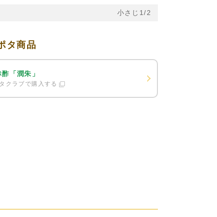
小さじ1/2
ポタ商品
赤酢「潤朱」
タクラブで購入する