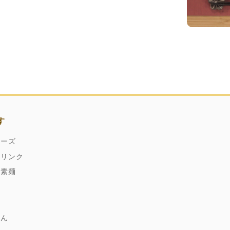
す
ネーズ
ドリンク
縄素麺
どん