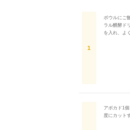
ボウルにご飯
ラル醗酵ドリ
を入れ、よ
アボカド1個
度にカット