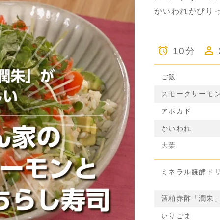
かいわれがぴり
10分
ご飯
スモークサーモ
アボカド
かいわれ
大葉
ミネラル醗酵ド
酒粕赤酢「潤朱
いりごま