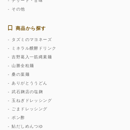
デザート・甘味
その他
商品から探す
タズミのマヨネーズ
ミネラル醗酵ドリンク
吉野葛入一筋縄素麺
山勝全粒麺
桑の葉麺
ありがとううどん
武石麹店の塩麹
玉ねぎドレッシング
ごまドレッシング
ポン酢
鮎だしめんつゆ