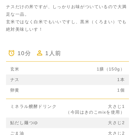
ナスだけの丼ですが、しっかりお味がついているので大満
足な一品。
玄米ではなく白米でもいいですし、黒米（くろまい）でも
絶対美味しいす！
10分
1人前
玄米
1膳（150g）
ナス
1本
卵黄
1個
ミネラル醗酵ドリンク
大さじ1
（今回はきのこmixを使用）
鮎だし麺つゆ
大さじ2
ごま油
大さじ2