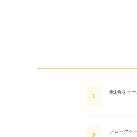
米1合をサ
ブロックベー