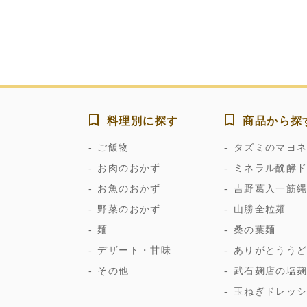
料理別に探す
商品から探
ご飯物
タズミのマヨ
お肉のおかず
ミネラル醗酵
お魚のおかず
吉野葛入一筋
野菜のおかず
山勝全粒麺
麺
桑の葉麺
デザート・甘味
ありがとうう
その他
武石麹店の塩
玉ねぎドレッ