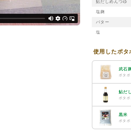
鮎だしめんつゆ
塩麹
バター
塩
使用したポタ
武石
ポタポ
鮎だ
ポタポ
黒米
ポタポ