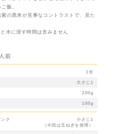
みご飯。
黒紫の黒米が見事なコントラストで、見た
！
飯と水に浸す時間は含みません
2人前
1合
大さじ1
ン
200g
100g
リンク
小さじ1
（今回は玉ねぎを使用）