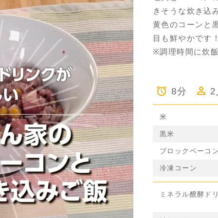
きそうな炊き込
黄色のコーンと
目も鮮やかです
※調理時間に炊
8分
米
黒米
ブロックベーコ
冷凍コーン
ミネラル醗酵ド