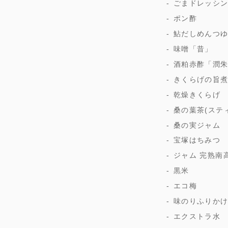
ごまドレッシ
ポン酢
鮎だしめんつ
味噌「昔」
酒粕赤酢「潤
きくらげの旨
乾燥きくらげ
桑の葉茶(ステ
桑の実ジャム
宝塚はちみつ
ジャム 完熟南
黒米
エコ梅
味のりふりか
エクストラ水