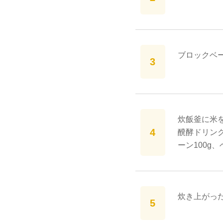
ブロックベー
炊飯釜に米を
醗酵ドリン
ーン100g
炊き上がっ