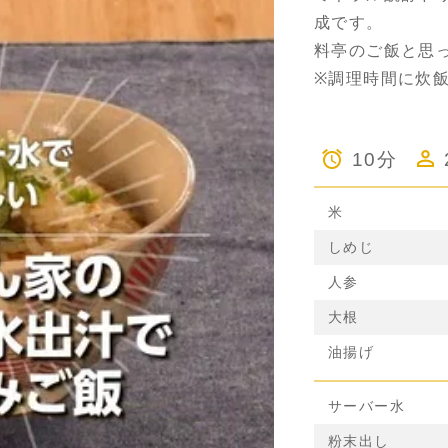
成です。
料亭のご飯と思
※調理時間に炊
10分
米
しめじ
人参
大根
油揚げ
サーバー水
粉末出し