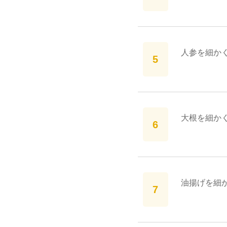
人参を細か
大根を細か
油揚げを細