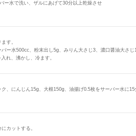
ーバー水で洗い、ザルにあげて30分以上乾燥させ
ります。
バー水500cc、粉末出し5g、みりん大さじ3、濃口醤油大さじ1
2を入れ、沸かし、冷ます。
ク、にんじん15g、大根150g、油揚げ0.5枚をサーバー水に1
分にカットする。