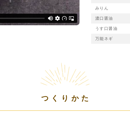
みりん
濃口醤油
うす口醤油
万能ネギ
つくりかた