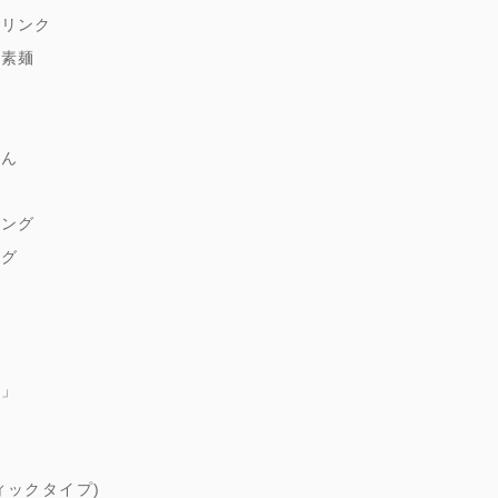
ドリンク
縄素麺
どん
麹
シング
ング
ゆ
朱」
煮
ィックタイプ)