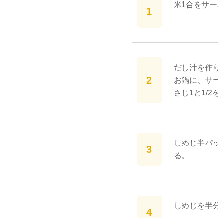
米1合をサ
だし汁を作
お鍋に、サー
さじ1と1/
しめじ半パッ
る。
しめじを半