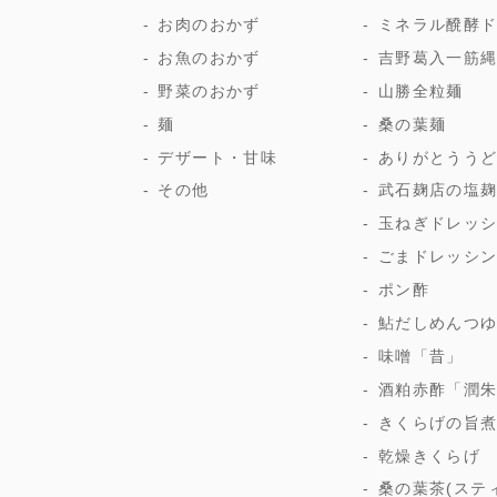
お肉のおかず
ミネラル醗酵
お魚のおかず
吉野葛入一筋
野菜のおかず
山勝全粒麺
麺
桑の葉麺
デザート・甘味
ありがとうう
その他
武石麹店の塩
玉ねぎドレッ
ごまドレッシ
ポン酢
鮎だしめんつ
味噌「昔」
酒粕赤酢「潤
きくらげの旨
乾燥きくらげ
桑の葉茶(ステ