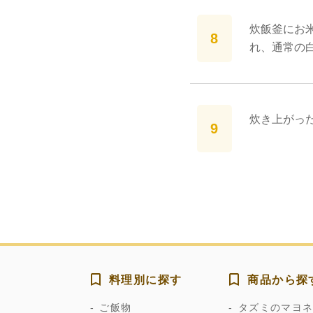
炊飯釜にお
れ、通常の
炊き上がっ
料理別に探す
商品から探
ご飯物
タズミのマヨ