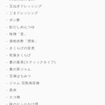
玉ねぎドレッシング
ごまドレッシング
ポン酢
鮎だしめんつゆ
味噌「昔」
酒粕赤酢「潤朱」
きくらげの旨煮
乾燥きくらげ
桑の葉茶(スティックタイプ)
桑の実ジャム
宝塚はちみつ
ジャム 完熟南高梅
黒米
エコ梅
味のりふりかけ潤