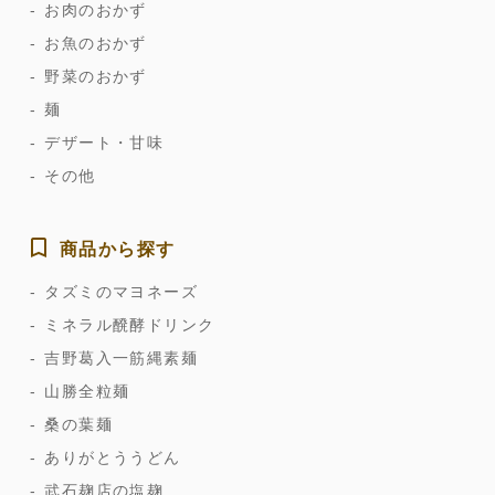
お肉のおかず
お魚のおかず
野菜のおかず
麺
デザート・甘味
その他
商品から探す
タズミのマヨネーズ
ミネラル醗酵ドリンク
吉野葛入一筋縄素麺
山勝全粒麺
桑の葉麺
ありがとううどん
武石麹店の塩麹