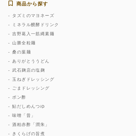
商品から探す
タズミのマヨネーズ
ミネラル醗酵ドリンク
吉野葛入一筋縄素麺
山勝全粒麺
桑の葉麺
ありがとううどん
武石麹店の塩麹
玉ねぎドレッシング
ごまドレッシング
ポン酢
鮎だしめんつゆ
味噌「昔」
酒粕赤酢「潤朱」
きくらげの旨煮