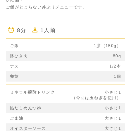
ご飯がとまらない丼ぶりメニューです。
8分
1人前
ご飯
1膳（150g）
豚ひき肉
80g
ナス
1/2本
卵黄
1個
ミネラル醗酵ドリンク
小さじ1
（今回は玉ねぎを使用）
鮎だしめんつゆ
小さじ1
ごま油
大さじ1
オイスターソース
大さじ1