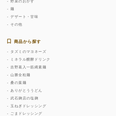
野菜のおかず
麺
デザート・甘味
その他
商品から探す
タズミのマヨネーズ
ミネラル醗酵ドリンク
吉野葛入一筋縄素麺
山勝全粒麺
桑の葉麺
ありがとううどん
武石麹店の塩麹
玉ねぎドレッシング
ごまドレッシング