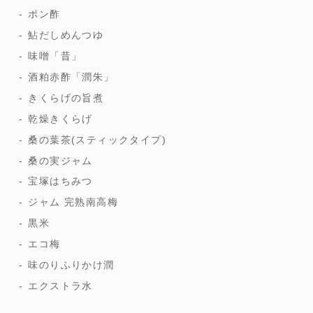
ポン酢
鮎だしめんつゆ
味噌「昔」
酒粕赤酢「潤朱」
きくらげの旨煮
乾燥きくらげ
桑の葉茶(スティックタイプ)
桑の実ジャム
宝塚はちみつ
ジャム 完熟南高梅
黒米
エコ梅
味のりふりかけ潤
エクストラ水