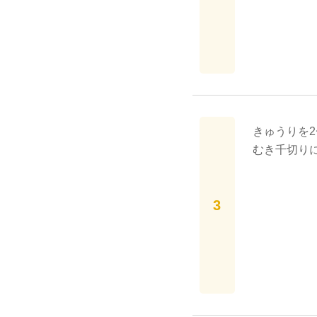
きゅうりを2
むき千切り