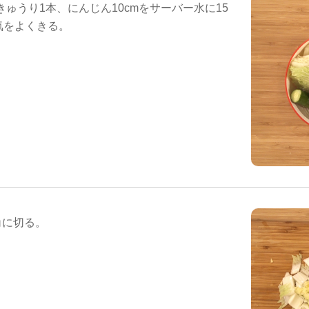
、きゅうり1本、にんじん10cmをサーバー水に15
気をよくきる。
角に切る。