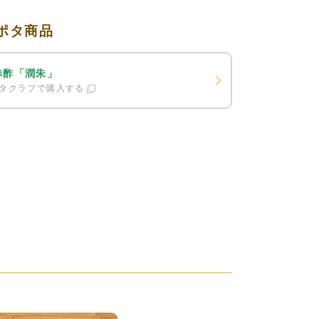
ポタ商品
赤酢「潤朱」
タクラブで購入する