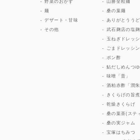
野菜のおかず
山勝全粒麺
麺
桑の葉麺
デザート・甘味
ありがとうう
その他
武石麹店の塩
玉ねぎドレッ
ごまドレッシ
ポン酢
鮎だしめんつ
味噌「昔」
酒粕赤酢「潤
きくらげの旨
乾燥きくらげ
桑の葉茶(ステ
桑の実ジャム
宝塚はちみつ