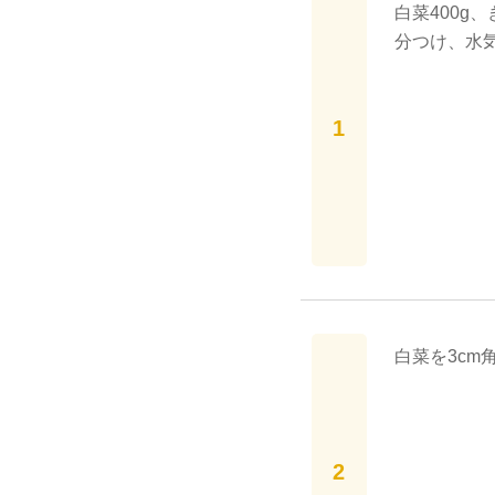
白菜400g
分つけ、水
白菜を3cm