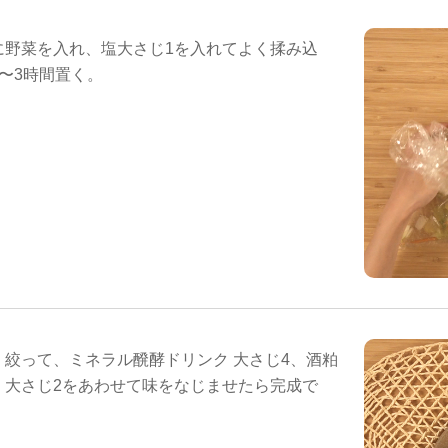
に野菜を入れ、塩大さじ1を入れてよく揉み込
〜3時間置く。
く絞って、ミネラル醗酵ドリンク 大さじ4、酒粕
」大さじ2をあわせて味をなじませたら完成で