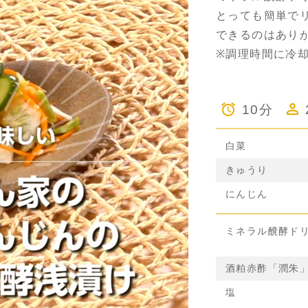
とっても簡単で
できるのはあり
※調理時間に冷
10分
白菜
きゅうり
にんじん
ミネラル醗酵ド
酒粕赤酢「潤朱
塩