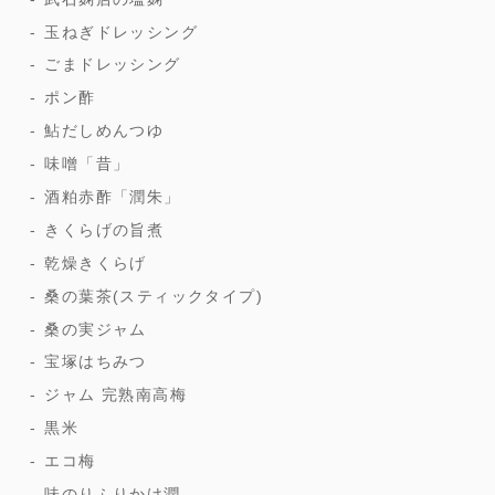
玉ねぎドレッシング
ごまドレッシング
ポン酢
鮎だしめんつゆ
味噌「昔」
酒粕赤酢「潤朱」
きくらげの旨煮
乾燥きくらげ
桑の葉茶(スティックタイプ)
桑の実ジャム
宝塚はちみつ
ジャム 完熟南高梅
黒米
エコ梅
味のりふりかけ潤