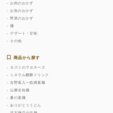
お肉のおかず
お魚のおかず
野菜のおかず
麺
デザート・甘味
その他
商品から探す
タズミのマヨネーズ
ミネラル醗酵ドリンク
吉野葛入一筋縄素麺
山勝全粒麺
桑の葉麺
ありがとううどん
武石麹店の塩麹