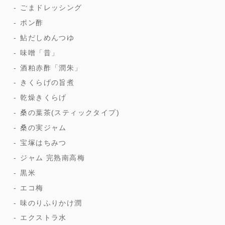
ごまドレッシング
ポン酢
鮎だしめんつゆ
味噌「昔」
酒粕赤酢「潤朱」
きくらげの旨煮
乾燥きくらげ
桑の葉茶(スティックタイプ)
桑の実ジャム
宝塚はちみつ
ジャム 完熟南高梅
黒米
エコ梅
味のりふりかけ潤
エクストラ水