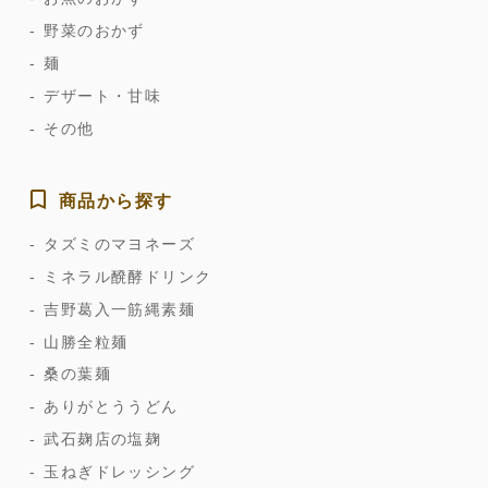
野菜のおかず
麺
デザート・甘味
その他
商品から探す
タズミのマヨネーズ
ミネラル醗酵ドリンク
吉野葛入一筋縄素麺
山勝全粒麺
桑の葉麺
ありがとううどん
武石麹店の塩麹
玉ねぎドレッシング