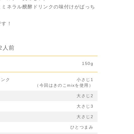
とミネラル醗酵ドリンクの味付けがばっち
です！
2人前
150g
リンク
小さじ1
（今回はきのこmixを使用）
大さじ2
大さじ3
大さじ2
ひとつまみ