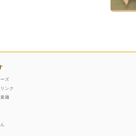
す
ネーズ
ドリンク
縄素麺
どん
麹