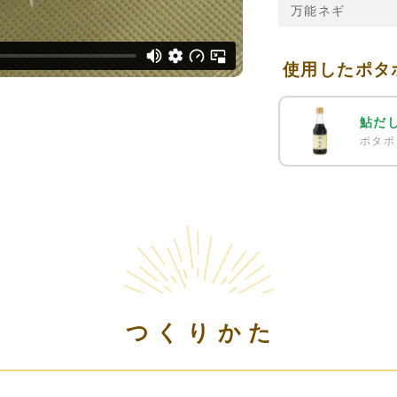
万能ネギ
使用したポタ
鮎だ
ポタポ
つくりかた