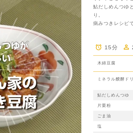
鮎だしめんつゆ
り。
病みつきレシピ
15分
木綿豆腐
ミネラル醗酵ド
鮎だしめんつゆ
片栗粉
ごま油
塩