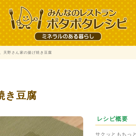
、天野さん家の揚げ焼き豆腐
焼き豆腐
レシピ概要
サクッともちっ