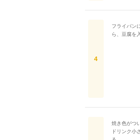
フライパン
ら、豆腐を
焼き色がつ
ドリンク小
る。