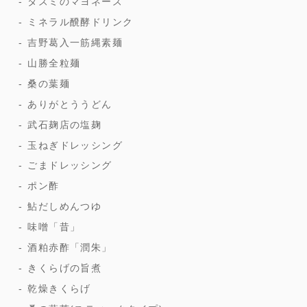
タズミのマヨネーズ
ミネラル醗酵ドリンク
吉野葛入一筋縄素麺
山勝全粒麺
桑の葉麺
ありがとううどん
武石麹店の塩麹
玉ねぎドレッシング
ごまドレッシング
ポン酢
鮎だしめんつゆ
味噌「昔」
酒粕赤酢「潤朱」
きくらげの旨煮
乾燥きくらげ