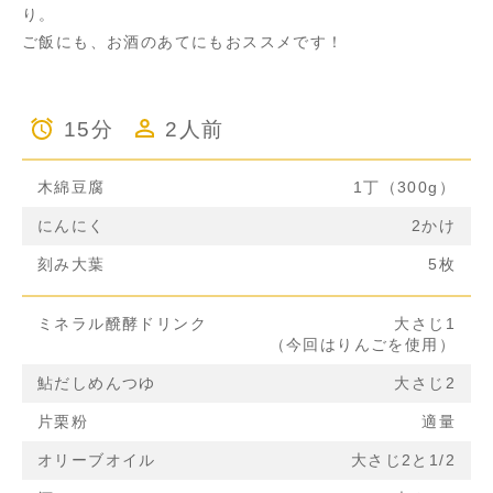
り。
ご飯にも、お酒のあてにもおススメです！
15分
2人前
木綿豆腐
1丁（300g）
にんにく
2かけ
刻み大葉
5枚
ミネラル醗酵ドリンク
大さじ1
（今回はりんごを使用）
鮎だしめんつゆ
大さじ2
片栗粉
適量
オリーブオイル
大さじ2と1/2