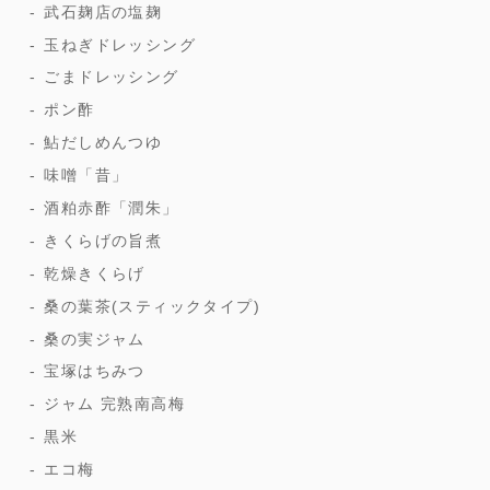
武石麹店の塩麹
玉ねぎドレッシング
ごまドレッシング
ポン酢
鮎だしめんつゆ
味噌「昔」
酒粕赤酢「潤朱」
きくらげの旨煮
乾燥きくらげ
桑の葉茶(スティックタイプ)
桑の実ジャム
宝塚はちみつ
ジャム 完熟南高梅
黒米
エコ梅